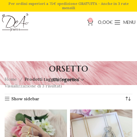
Per ordini superiori a 75€ spedizione GRATUITA - Anche in 3 rate
mensili
0
0,00
€
MENU
orsetto
Home
Prodotti taggati “orsetto”
Categories
Visualizzazione di 3 risultati
Show sidebar