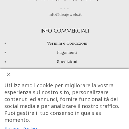
info@deajewels.it
INFO COMMERCIALI
Termini e Condizioni
Pagamenti
Spedizioni
Diritto di Recesso
Utilizziamo i cookie per migliorare la vostra
LINK UTILI
esperienza sul nostro sito, personalizzare
contenuti ed annunci, fornire funzionalità dei
Manutenzione prodotti
social media e per analizzare il nostro traffico.
Account
Puoi gestire il tuo consenso in qualsiasi
Privacy Policy
momento.
Gestione cookie