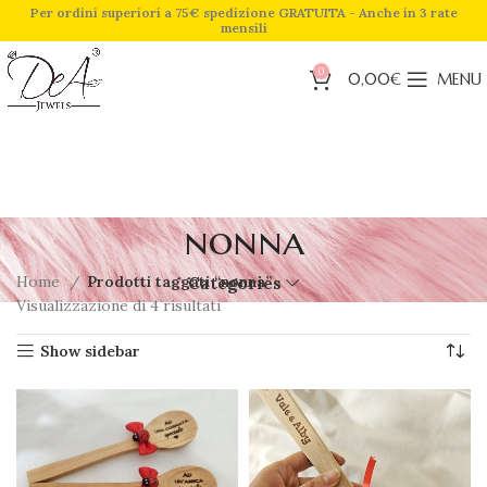
Per ordini superiori a 75€ spedizione GRATUITA - Anche in 3 rate
mensili
0
0,00
€
MENU
nonna
Home
Prodotti taggati “nonna”
Categories
Visualizzazione di 4 risultati
Show sidebar