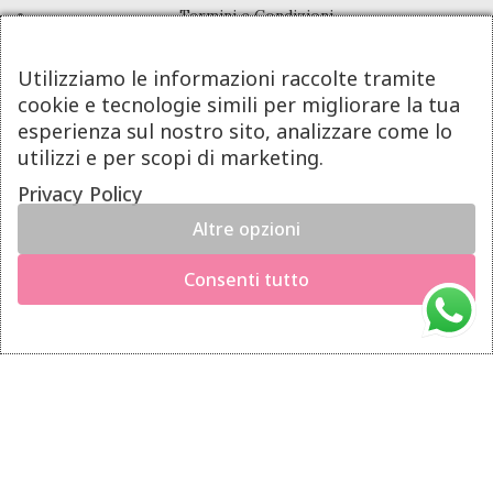
Termini e Condizioni
Pagamenti
Utilizziamo le informazioni raccolte tramite
Spedizioni
cookie e tecnologie simili per migliorare la tua
Diritto di Recesso
esperienza sul nostro sito, analizzare come lo
utilizzi e per scopi di marketing.
LINK UTILI
Privacy Policy
Altre opzioni
Manutenzione prodotti
×
Hai il diritto di recedere dal contratto entro 14 giorni dalla
Account
Consenti tutto
consegna del prodotto.
Privacy Policy
Richiedi il recesso
Gestione cookie
INFO UTILI
Chi siamo
Dicono di noi