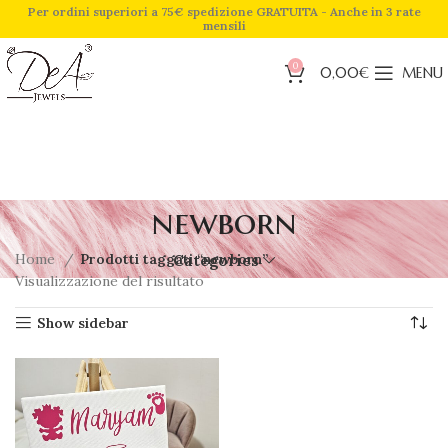
Per ordini superiori a 75€ spedizione GRATUITA - Anche in 3 rate
mensili
0
0,00
€
MENU
newborn
Home
Prodotti taggati “newborn”
Categories
Visualizzazione del risultato
Show sidebar