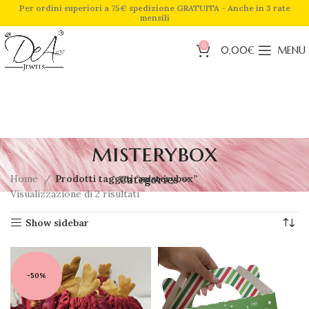
Per ordini superiori a 75€ spedizione GRATUITA - Anche in 3 rate
mensili
0
0,00
€
MENU
misterybox
Home
Prodotti taggati “misterybox”
Categories
Visualizzazione di 2 risultati
Show sidebar
-50%