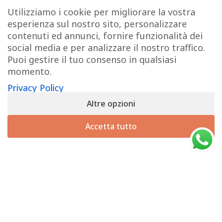
Termini e Condizioni
Utilizziamo i cookie per migliorare la vostra
esperienza sul nostro sito, personalizzare
Pagamenti
contenuti ed annunci, fornire funzionalità dei
Spedizioni
social media e per analizzare il nostro traffico.
Diritto di Recesso
Puoi gestire il tuo consenso in qualsiasi
momento.
LINK UTILI
Privacy Policy
Altre opzioni
Manutenzione prodotti
×
Hai il diritto di recedere dal contratto entro 14 giorni dalla
Account
Accetta tutto
consegna del prodotto.
Privacy Policy
Richiedi il recesso
Gestione cookie
INFO UTILI
Chi siamo
Dicono di noi