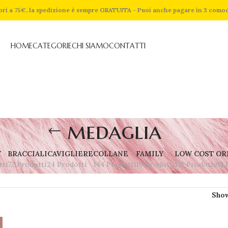
riori a 75€, la spedizione è sempre GRATUITA - Puoi anche pagare in 3 como
HOME
CATEGORIE
CHI SIAMO
CONTATTI
medaglia
Y
BRACCIALI
CAVIGLIERE
COLLANE
FAMILY
LOW COST
OR
tti
72 Prodotti
24 Prodotti
144 Prodotti
19 Prodotti
171 Prodotti
63 
Sho