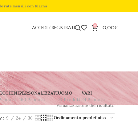
de rate mensili con Klarna
0
ACCEDI / REGISTRATI
0,00
€
ECCHINI
PERSONALIZZATI
UOMO
VARI
Prodotti
160 Prodotti
74 Prodotti
24 Prodotti
Visualizzazione del risultato
w
9
24
36