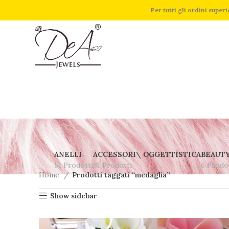
Per tutti gli ordini supe
ANELLI
ACCESSORI\ OGGETTISTICA
BEAUT
51 Prodotti
81 Prodotti
6 Prodo
Home
Prodotti taggati “medaglia”
Show sidebar