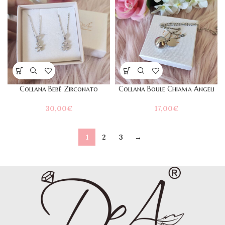
Collana Bebè Zirconato
Collana Boule Chiama Angeli
30,00
€
17,00
€
1
2
3
→