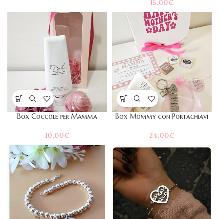
15,00
€
Box Coccole per Mamma
Box Mommy con Portachiavi
10,00
€
24,00
€