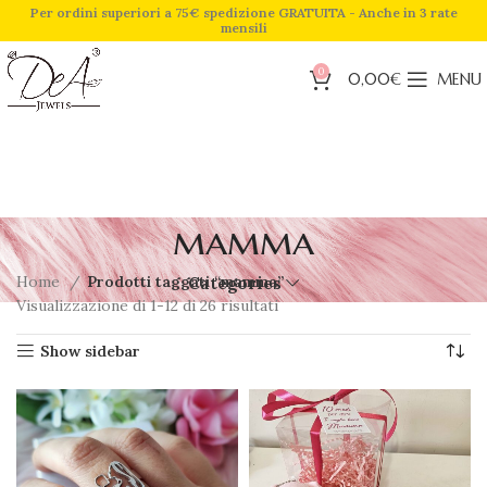
Per ordini superiori a 75€ spedizione GRATUITA - Anche in 3 rate
mensili
0
0,00
€
MENU
mamma
Home
Prodotti taggati “mamma”
Categories
Visualizzazione di 1-12 di 26 risultati
Show sidebar