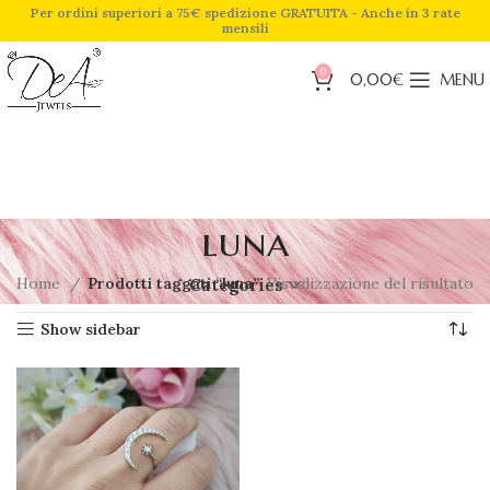
Per ordini superiori a 75€ spedizione GRATUITA - Anche in 3 rate
mensili
0
0,00
€
MENU
luna
Home
Prodotti taggati “luna”
Visualizzazione del risultato
Categories
Show sidebar