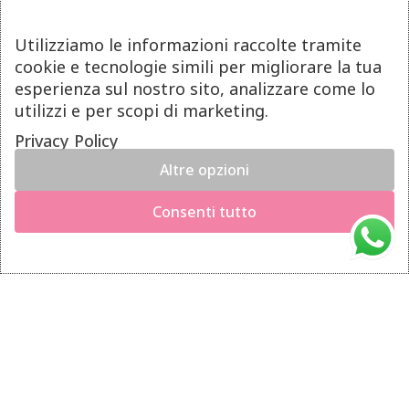
Termini e Condizioni
Pagamenti
Utilizziamo le informazioni raccolte tramite
Spedizioni
cookie e tecnologie simili per migliorare la tua
esperienza sul nostro sito, analizzare come lo
Diritto di Recesso
utilizzi e per scopi di marketing.
LINK UTILI
Privacy Policy
Altre opzioni
Manutenzione prodotti
×
Hai il diritto di recedere dal contratto entro 14 giorni dalla
Account
Consenti tutto
consegna del prodotto.
Privacy Policy
Richiedi il recesso
Gestione cookie
INFO UTILI
Chi siamo
Dicono di noi