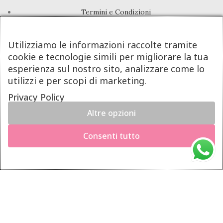
Termini e Condizioni
Pagamenti
Utilizziamo le informazioni raccolte tramite
Spedizioni
cookie e tecnologie simili per migliorare la tua
Diritto di Recesso
esperienza sul nostro sito, analizzare come lo
utilizzi e per scopi di marketing.
LINK UTILI
Privacy Policy
Manutenzione prodotti
Altre opzioni
×
Account
Hai il diritto di recedere dal contratto entro 14 giorni dalla
Consenti tutto
consegna del prodotto.
Privacy Policy
Richiedi il recesso
Gestione cookie
INFO UTILI
Chi siamo
Dicono di noi