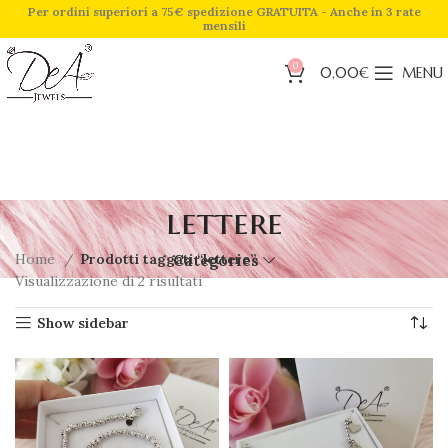
Per ordini superiori a 75€ spedizione GRATUITA - Anche in 3 rate
mensili
0
0,00
€
MENU
lettere
Home
Prodotti taggati “lettere”
Categories
Visualizzazione di 2 risultati
Show sidebar