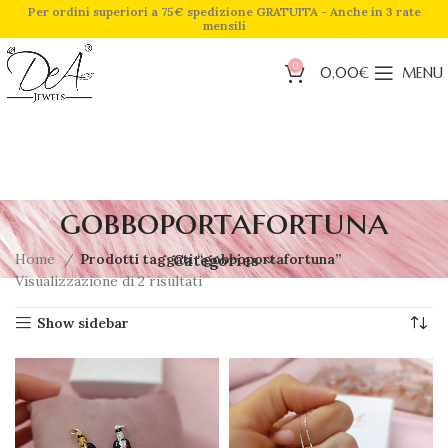
Per ordini superiori a 75€ spedizione GRATUITA - Anche in 3 rate
mensili
0
0,00
€
MENU
gobboportafortuna
Home
Prodotti taggati “gobboportafortuna”
Categories
Visualizzazione di 2 risultati
Show sidebar