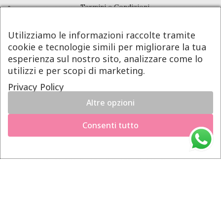
Termini e Condizioni
Pagamenti
Utilizziamo le informazioni raccolte tramite
Spedizioni
cookie e tecnologie simili per migliorare la tua
Diritto di Recesso
esperienza sul nostro sito, analizzare come lo
utilizzi e per scopi di marketing.
LINK UTILI
Privacy Policy
Altre opzioni
Manutenzione prodotti
×
Hai il diritto di recedere dal contratto entro 14 giorni dalla
Account
Consenti tutto
consegna del prodotto.
Privacy Policy
Richiedi il recesso
Gestione cookie
INFO UTILI
Chi siamo
Dicono di noi