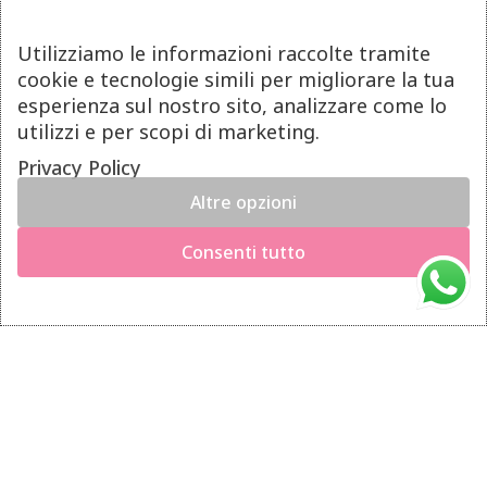
Termini e Condizioni
Pagamenti
Utilizziamo le informazioni raccolte tramite
Spedizioni
cookie e tecnologie simili per migliorare la tua
esperienza sul nostro sito, analizzare come lo
Diritto di Recesso
utilizzi e per scopi di marketing.
LINK UTILI
Privacy Policy
Altre opzioni
Manutenzione prodotti
×
Hai il diritto di recedere dal contratto entro 14 giorni dalla
Account
Consenti tutto
consegna del prodotto.
Privacy Policy
Richiedi il recesso
Gestione cookie
INFO UTILI
Chi siamo
Dicono di noi