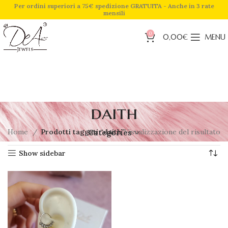
Per ordini superiori a 75€ spedizione GRATUITA - Anche in 3 rate
mensili
0
0,00
€
MENU
daith
Home
Prodotti taggati “daith”
Visualizzazione del risultato
Categories
Show sidebar