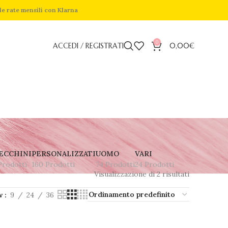
de rate mensili con Klarna
0
ACCEDI / REGISTRATI
0,00
€
ECCHINI
PERSONALIZZATI
UOMO
VARI
Prodotti
160 Prodotti
74 Prodotti
24 Prodotti
Visualizzazione di 2 risultati
w
9
24
36