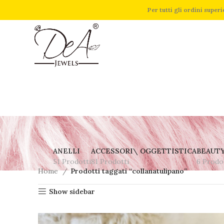
Per tutti gli ordini supe
ANELLI
ACCESSORI\ OGGETTISTICA
BEAUT
51 Prodotti
81 Prodotti
6 Prodo
Home
Prodotti taggati “collanatulipano”
Show sidebar