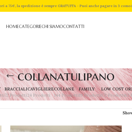
riori a 75€, la spedizione è sempre GRATUITA - Puoi anche pagare in 3 como
HOME
CATEGORIE
CHI SIAMO
CONTATTI
collanatulipano
Y
BRACCIALI
CAVIGLIERE
COLLANE
FAMILY
LOW COST
OR
tti
72 Prodotti
24 Prodotti
144 Prodotti
19 Prodotti
171 Prodotti
63 
Sho