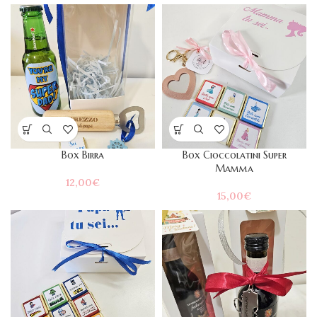
Box Birra
Box Cioccolatini Super
Mamma
12,00
€
15,00
€