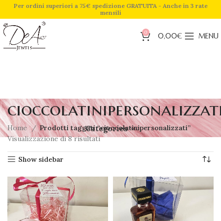
Per ordini superiori a 75€ spedizione GRATUITA - Anche in 3 rate
mensili
0
0,00
€
MENU
cioccolatinipersonalizzat
Home
Prodotti taggati “cioccolatinipersonalizzati”
Categories
Visualizzazione di 8 risultati
Show sidebar