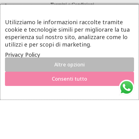
Termini e Condizioni
Pagamenti
Utilizziamo le informazioni raccolte tramite
Spedizioni
cookie e tecnologie simili per migliorare la tua
Diritto di Recesso
esperienza sul nostro sito, analizzare come lo
utilizzi e per scopi di marketing.
LINK UTILI
Privacy Policy
Altre opzioni
Manutenzione prodotti
×
Hai il diritto di recedere dal contratto entro 14 giorni dalla
Account
Consenti tutto
consegna del prodotto.
Privacy Policy
Richiedi il recesso
Gestione cookie
INFO UTILI
Chi siamo
Dicono di noi