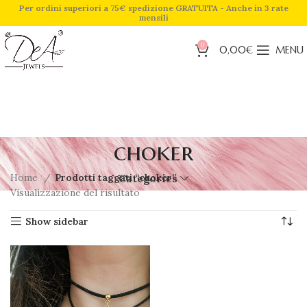
Per ordini superiori a 75€ spedizione GRATUITA - Anche in 3 rate
mensili
0
0,00
€
MENU
choker
Home
Prodotti taggati “choker”
Categories
Visualizzazione del risultato
Show sidebar