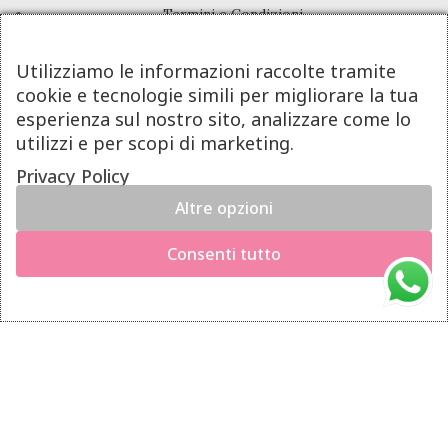
Termini e Condizioni
Pagamenti
Utilizziamo le informazioni raccolte tramite
Spedizioni
cookie e tecnologie simili per migliorare la tua
Diritto di Recesso
esperienza sul nostro sito, analizzare come lo
utilizzi e per scopi di marketing.
LINK UTILI
Privacy Policy
Altre opzioni
Manutenzione prodotti
×
Hai il diritto di recedere dal contratto entro 14 giorni dalla
Account
Consenti tutto
consegna del prodotto.
Privacy Policy
Richiedi il recesso
Gestione cookie
INFO UTILI
Chi siamo
Dicono di noi