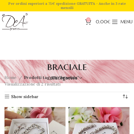
Per ordini superiori a 75€ spedizione GRATUITA - Anche in 3 rate
mensili
0
0,00
€
MENU
braciale
Home
Prodotti taggati “braciale”
Categories
Visualizzazione di 2 risultati
Show sidebar