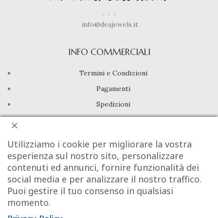
info@deajewels.it
INFO COMMERCIALI
Termini e Condizioni
Pagamenti
Spedizioni
Diritto di Recesso
Utilizziamo i cookie per migliorare la vostra
LINK UTILI
esperienza sul nostro sito, personalizzare
contenuti ed annunci, fornire funzionalità dei
Manutenzione prodotti
social media e per analizzare il nostro traffico.
Account
Puoi gestire il tuo consenso in qualsiasi
Privacy Policy
momento.
Gestione cookie