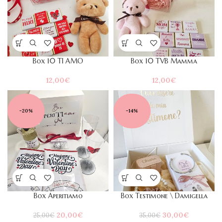
Box 10 TI AMO
Box 10 TVB Mamma
12,00
€
12,00
€
-20%
-14%
Box Aperitiamo
Box Testimone \ Damigella
Il
Il
Il
Il
20,00
€
30,00
€
25,00
€
35,00
€