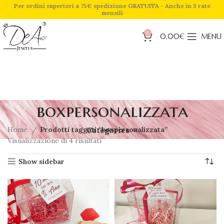
Per ordini superiori a 75€ spedizione GRATUITA - Anche in 3 rate
mensili
0
0,00
€
MENU
boxpersonalizzata
Home
Prodotti taggati “boxpersonalizzata”
Categories
Visualizzazione di 4 risultati
Show sidebar