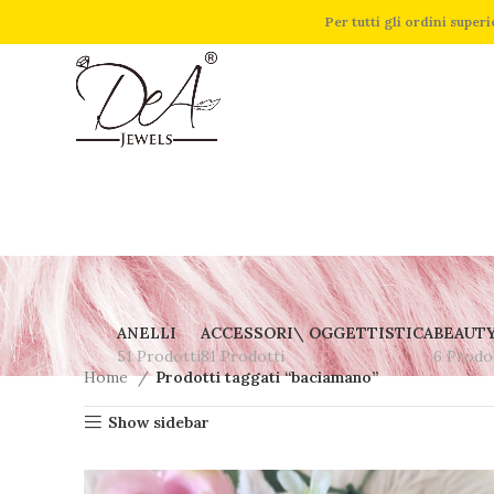
Per tutti gli ordini supe
ANELLI
ACCESSORI\ OGGETTISTICA
BEAUT
51 Prodotti
81 Prodotti
6 Prodo
Home
Prodotti taggati “baciamano”
Show sidebar