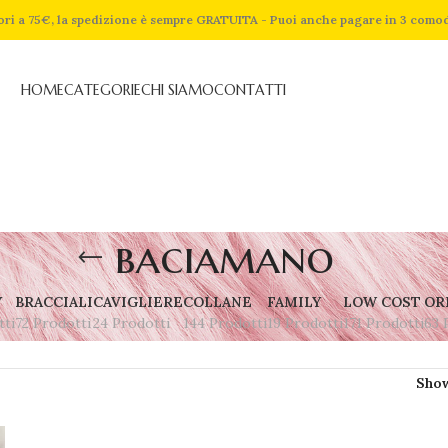
riori a 75€, la spedizione è sempre GRATUITA - Puoi anche pagare in 3 como
HOME
CATEGORIE
CHI SIAMO
CONTATTI
baciamano
Y
BRACCIALI
CAVIGLIERE
COLLANE
FAMILY
LOW COST
OR
tti
72 Prodotti
24 Prodotti
144 Prodotti
19 Prodotti
171 Prodotti
63 
Sho