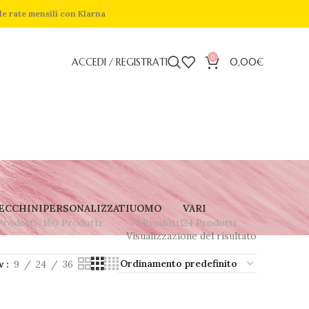
de rate mensili con Klarna
0
ACCEDI / REGISTRATI
0,00
€
ECCHINI
PERSONALIZZATI
UOMO
VARI
Prodotti
160 Prodotti
74 Prodotti
24 Prodotti
Visualizzazione del risultato
w
9
24
36