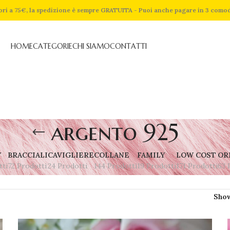
riori a 75€, la spedizione è sempre GRATUITA - Puoi anche pagare in 3 como
HOME
CATEGORIE
CHI SIAMO
CONTATTI
argento 925
Y
BRACCIALI
CAVIGLIERE
COLLANE
FAMILY
LOW COST
OR
tti
72 Prodotti
24 Prodotti
144 Prodotti
19 Prodotti
171 Prodotti
63 
Sho