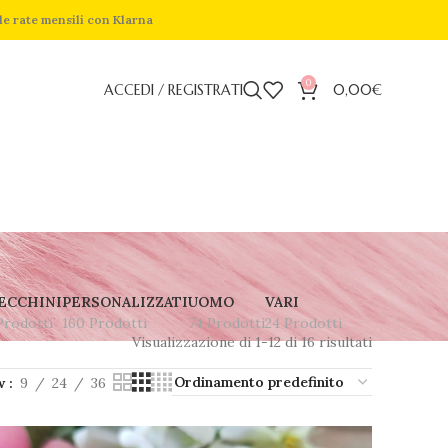
de rate mensili con Klarna
0
ACCEDI / REGISTRATI
0,00
€
ECCHINI
PERSONALIZZATI
UOMO
VARI
Prodotti
160 Prodotti
74 Prodotti
24 Prodotti
Visualizzazione di 1-12 di 16 risultati
w
9
24
36