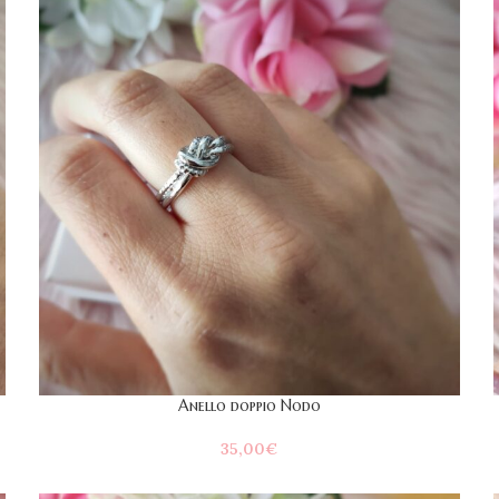
Anello doppio Nodo
35,00
€