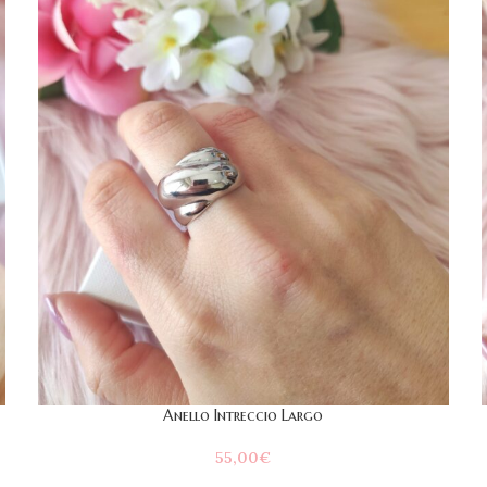
Anello Intreccio Largo
55,00
€