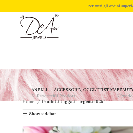
Per tutti gli ordini supe
ANELLI
ACCESSORI\ OGGETTISTICA
BEAUT
51 Prodotti
81 Prodotti
6 Prodo
Home
Prodotti taggati “argento 925”
Show sidebar