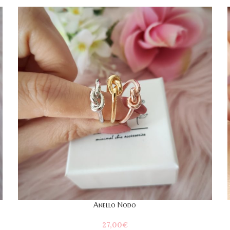
Anello Nodo
27,00
€