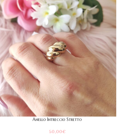
Anello Intreccio Stretto
50,00
€