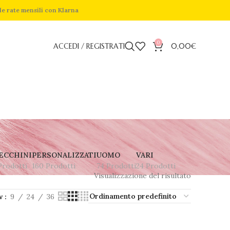
de rate mensili con Klarna
0
ACCEDI / REGISTRATI
0,00
€
ECCHINI
PERSONALIZZATI
UOMO
VARI
Prodotti
160 Prodotti
74 Prodotti
24 Prodotti
Visualizzazione del risultato
w
9
24
36