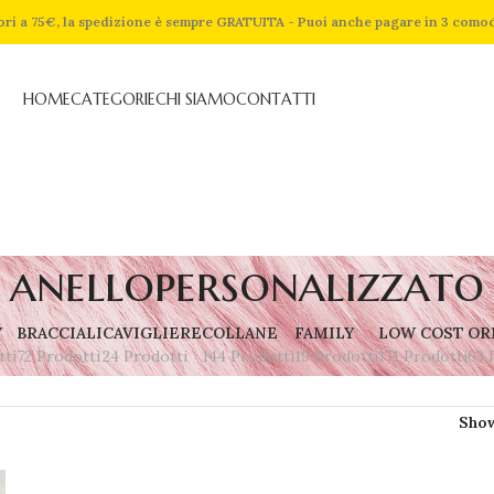
riori a 75€, la spedizione è sempre GRATUITA - Puoi anche pagare in 3 como
HOME
CATEGORIE
CHI SIAMO
CONTATTI
anellopersonalizzato
Y
BRACCIALI
CAVIGLIERE
COLLANE
FAMILY
LOW COST
OR
tti
72 Prodotti
24 Prodotti
144 Prodotti
19 Prodotti
171 Prodotti
63 
Sho