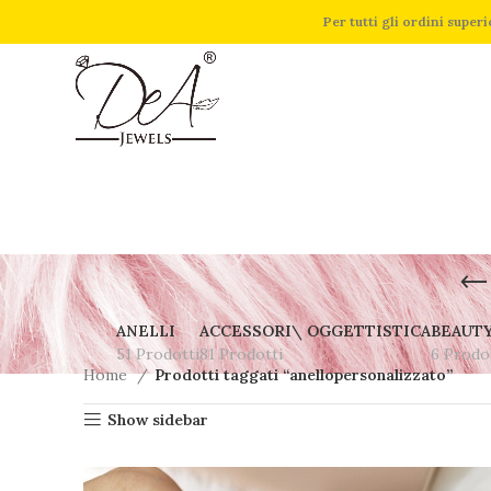
Per tutti gli ordini supe
ANELLI
ACCESSORI\ OGGETTISTICA
BEAUT
51 Prodotti
81 Prodotti
6 Prodo
Home
Prodotti taggati “anellopersonalizzato”
Show sidebar