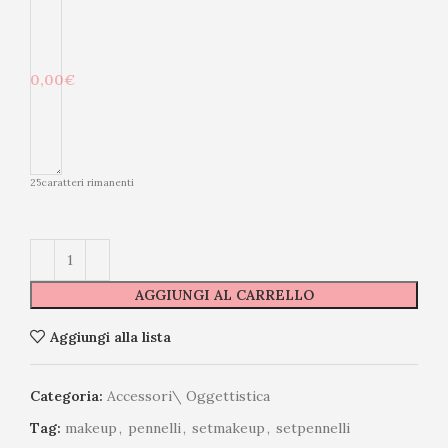
0,00€
25
caratteri rimanenti
AGGIUNGI AL CARRELLO
Aggiungi alla lista
Categoria:
Accessori\ Oggettistica
Tag:
makeup
,
pennelli
,
setmakeup
,
setpennelli