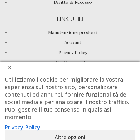
Diritto di Recesso
LINK UTILI
Manutenzione prodotti
Account
Privacy Policy
Gestione cookie
INFO UTILI
Utilizziamo i cookie per migliorare la vostra
esperienza sul nostro sito, personalizzare
Chi siamo
contenuti ed annunci, fornire funzionalità dei
social media e per analizzare il nostro traffico.
Dicono di noi
Puoi gestire il tuo consenso in qualsiasi
Domande frequenti
momento.
Contatti
Privacy Policy
Altre opzioni
DeA Jewels® | Valeria De Alfieri - P.Iva 08605781213