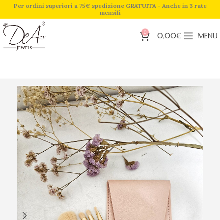
Per ordini superiori a 75€ spedizione GRATUITA - Anche in 3 rate
mensili
0
0,00
€
MENU