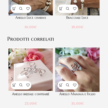
Anello Luce charms
Bracciale Luce
10,00
€
19,00
€
Prodotti correlati
Anello iniziale contrariè
Anello Mamma e Figlio
23,00
€
35,00
€