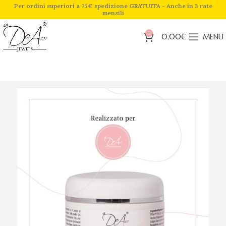
Per ordini superiori a 75€ spedizione GRATUITA - Anche in 3 rate
mensili
0
0,00
€
MENU