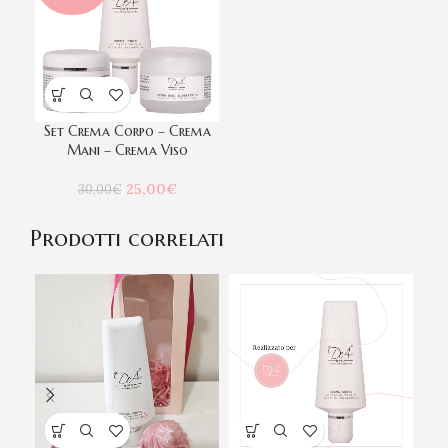
Set Crema Corpo – Crema
Mani – Crema Viso
Il
Il
25,00
€
30,00
€
prezzo
prezzo
originale
attuale
Prodotti correlati
era:
è:
30,00€.
25,00€.