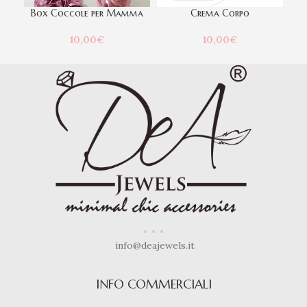
Box Coccole per Mamma
Crema Corpo
C
10,00
€
10,00
€
info@deajewels.it
INFO COMMERCIALI