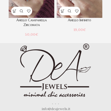
Anello Campanella
Anello Infinito
Zirconata
19,00
€
50,00
€
info@deajewels.it