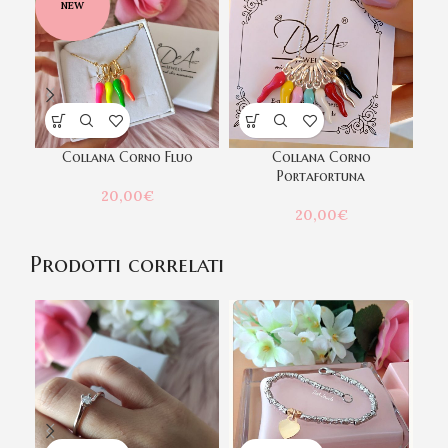
NEW
Collana Corno Fluo
Collana Corno
Portafortuna
20,00
€
20,00
€
Prodotti correlati