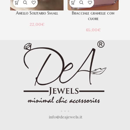
Anello Solitario Small
Bracciale granelle con
B
cuore
22,00
€
65,00
€
info@deajewels.it