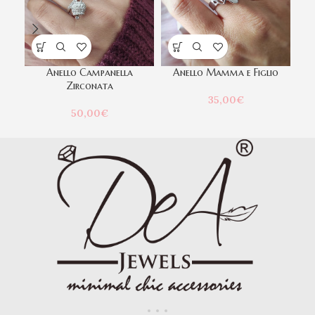
Anello Campanella
Anello Mamma e Figlio
Br
Zirconata
35,00
€
50,00
€