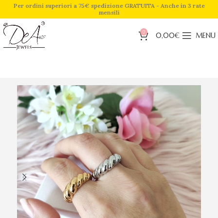
Per ordini superiori a 75€ spedizione GRATUITA - Anche in 3 rate
mensili
0
0,00
€
MENU