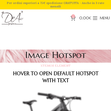
Per ordini superiori a 75€ spedizione GRATUITA - Anche in 3 rate
mensili
0
0,00
€
MENU
Image Hotspot
XTEMOS ELEMENT
HOVER TO OPEN DEFAULT HOTSPOT
WITH TEXT